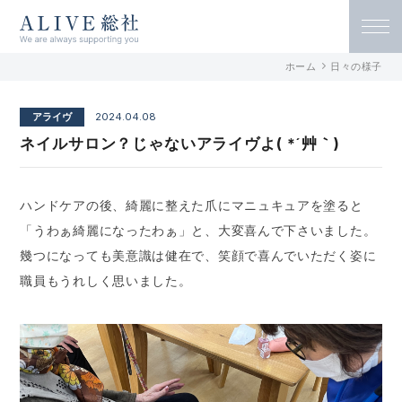
ALIVE総社 リハビリ特化型デイサービ
ホーム
日々の様子
ス アライヴ総社 / 古民家デイサービス
アライヴ
2024.04.08
アンソレイユ総社
ネイルサロン？じゃないアライヴよ( *´艸｀)
ハンドケアの後、綺麗に整えた爪にマニュキュアを塗ると
「うわぁ綺麗になったわぁ」と、大変喜んで下さいました。
幾つになっても美意識は健在で、笑顔で喜んでいただく姿に
職員もうれしく思いました。