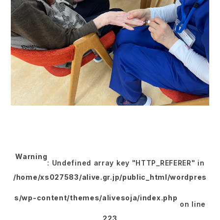
Warning
: Undefined array key "HTTP_REFERER" in
/home/xs027583/alive.gr.jp/public_html/wordpres
s/wp-content/themes/alivesoja/index.php
on line
223