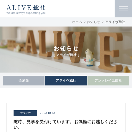
ALIVE総社 リハビリ特化型デイサービ
ホーム
お知らせ
アライヴ総社
ス アライヴ総社 / 古民家デイサービス
アンソレイユ総社
お知らせ
［ アライヴ総社 ］
全施設
アライヴ総社
アンソレイユ総社
アライヴ
2023.10.10
随時、見学を受付けています。お気軽にお越しくださ
い。