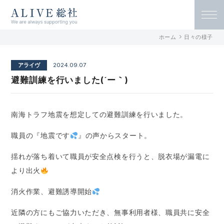
ALIVE総社 リハビリ特化型デイサービ
ホーム
日々の様子
ス アライヴ総社 / 古民家デイサービス
アライヴ
2024.09.07
アンソレイユ総社
避難訓練を行いました(´ー｀)
南海トラフ地震を想定しての避難訓練を行いました。
職員の『地震です
』の声からスタート。
揺れが落ち着いて職員が安全点検を行うと、脱衣場が漏電に
より出火
消火作業、避難誘導開始
近隣の方にもご協力いただき、無事利用者様、職員共に安全