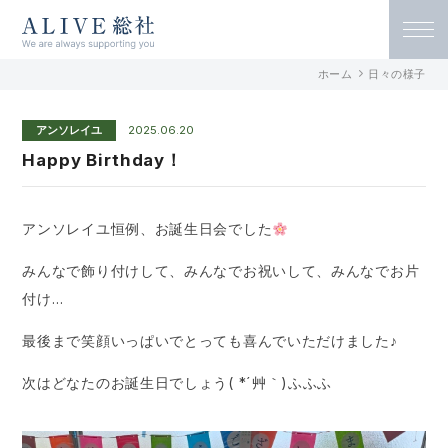
ALIVE総社 リハビリ特化型デイサービ
ホーム
日々の様子
ス アライヴ総社 / 古民家デイサービス
アンソレイユ
2025.06.20
アンソレイユ総社
Happy Birthday！
アンソレイユ恒例、お誕生日会でした
みんなで飾り付けして、みんなでお祝いして、みんなでお片
付け…
最後まで笑顔いっぱいでとっても喜んでいただけました♪
次はどなたのお誕生日でしょう( *´艸｀)ふふふ