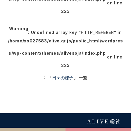
on line
223
Warning
: Undefined array key "HTTP_REFERER" in
/home/xs027583/alive.gr.jp/public_html/wordpres
s/wp-content/themes/alivesoja/index.php
on line
223
「
日々の様子
」 一覧