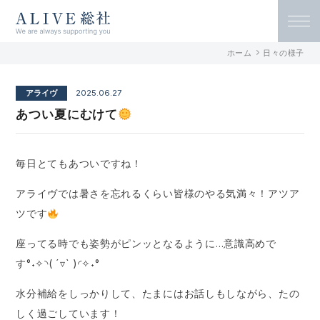
ALIVE総社 リハビリ特化型デイサービ
ホーム
日々の様子
ス アライヴ総社 / 古民家デイサービス
アライヴ
2025.06.27
アンソレイユ総社
あつい夏にむけて
毎日とてもあついですね！
アライヴでは暑さを忘れるくらい皆様のやる気満々！アツア
ツです
座ってる時でも姿勢がピンッとなるように…意識高めで
す°˖✧◝( ´▿` )◜✧˖°
水分補給をしっかりして、たまにはお話しもしながら、たの
しく過ごしています！