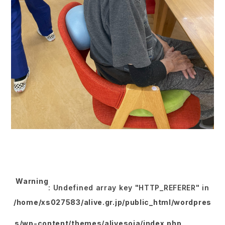
Warning
: Undefined array key "HTTP_REFERER" in
/home/xs027583/alive.gr.jp/public_html/wordpres
s/wp-content/themes/alivesoja/index.php