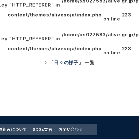
/home/xs027583/alive.gr.jp/
y key "HTTP_REFERER" in
content/themes/alivesoja/index.php
223
on line
/home/xs027583/alive.gr.jp/
y key "HTTP_REFERER" in
content/themes/alivesoja/index.php
223
on line
「
日々の様子
」 一覧
取組みについて
SDGs宣言
お問い合わせ