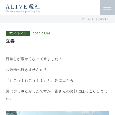
ALIVE総社 リハビリ特化型デイサービ
ホーム
日々の様子
ス アライヴ総社 / 古民家デイサービス
アンソレイユ
2026.02.04
アンソレイユ総社
立春
日差しが暖かくなって来ました！
お散歩へ行きませんか？
『行こう！行こう！！』と、外に出たら
風は少し冷たかったですが、皆さんの笑顔にほっこりしまし
た。