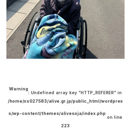
Warning
: Undefined array key "HTTP_REFERER" in
/home/xs027583/alive.gr.jp/public_html/wordpres
s/wp-content/themes/alivesoja/index.php
on line
223