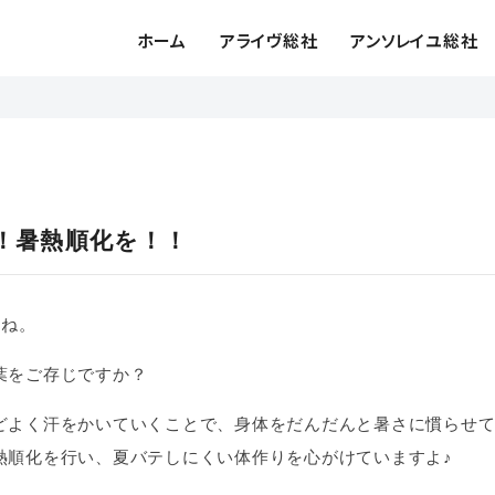
ホーム
アライヴ総社
アンソレイユ総社
！暑熱順化を！！
すね。
葉をご存じですか？
どよく汗をかいていくことで、身体をだんだんと暑さに慣らせ
熱順化を行い、夏バテしにくい体作りを心がけていますよ♪