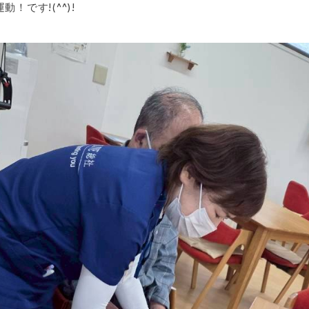
！です!(^^)!