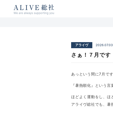
ALIVE総社 リハビリ特化型デイサービス
アライヴ総社 / 古民家デイサービス アン
ソレイユ総社
アライヴ
2026.07.03
さぁ！７月です
あっという間に7月で
『暑熱順化』という言
ほどよく運動をし、ほ
アライヴ総社でも、暑