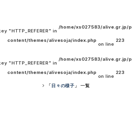
/home/xs027583/alive.gr.jp/
y key "HTTP_REFERER" in
content/themes/alivesoja/index.php
223
on line
/home/xs027583/alive.gr.jp/
y key "HTTP_REFERER" in
content/themes/alivesoja/index.php
223
on line
「
日々の様子
」 一覧